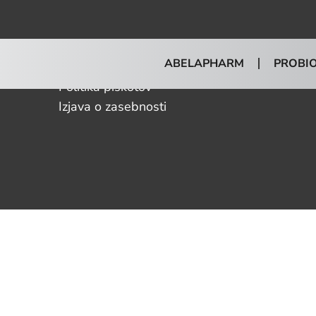
ABELAPHARM
PROBIO
Portfelj
Politika piškotov
Izjava o zasebnosti