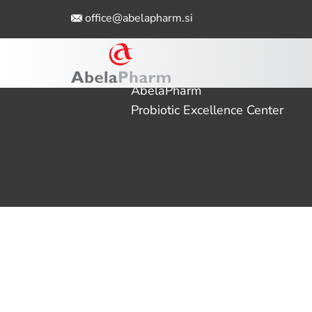
office@abelapharm.si
Naslovna
AbelaPharm
Probiotic Excellence Center