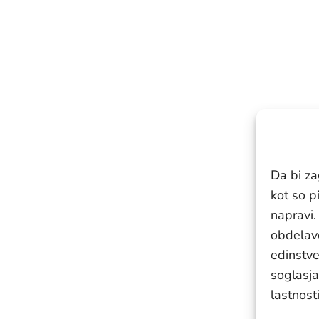
Da bi za
kot so p
napravi
obdelavo
edinstven
soglasja
lastnost