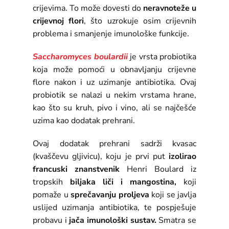
crijevima. To može dovesti do
neravnoteže u
crijevnoj flori
, što uzrokuje osim crijevnih
problema i smanjenje imunološke funkcije.
Saccharomyces boulardii
je vrsta probiotika
koja može pomoći u obnavljanju crijevne
flore nakon i uz uzimanje antibiotika. Ovaj
probiotik se nalazi u nekim vrstama hrane,
kao što su kruh, pivo i vino, ali se najčešće
uzima kao dodatak prehrani.
Ovaj dodatak prehrani sadrži kvasac
(kvaščevu gljivicu), koju je prvi put
izolirao
francuski znanstvenik
Henri Boulard iz
tropskih
biljaka liči i mangostina,
koji
pomaže u
sprečavanju proljeva
koji se javlja
uslijed uzimanja antibiotika, te pospješuje
probavu i
jača imunološki sustav.
Smatra se