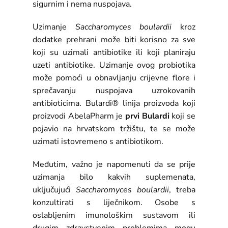
sigurnim i nema nuspojava.
Uzimanje
Saccharomyces boulardii
kroz
dodatke prehrani može biti korisno za sve
koji su uzimali antibiotike ili koji planiraju
uzeti antibiotike. Uzimanje ovog probiotika
može pomoći u obnavljanju crijevne flore i
sprečavanju nuspojava uzrokovanih
antibioticima. Bulardi® linija proizvoda koji
proizvodi AbelaPharm je
prvi Bulardi
koji se
pojavio na hrvatskom tržištu, te se može
uzimati istovremeno s antibiotikom.
Međutim, važno je napomenuti da se prije
uzimanja bilo kakvih suplemenata,
uključujući
Saccharomyces boulardii
, treba
konzultirati s liječnikom. Osobe s
oslabljenim imunološkim sustavom ili