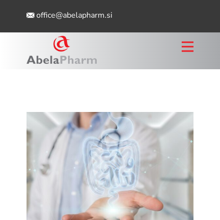
office@abelapharm.si
ABELAPHARM
PROBIOTIC
EXCELLENCE CENTER
PORTFELJ