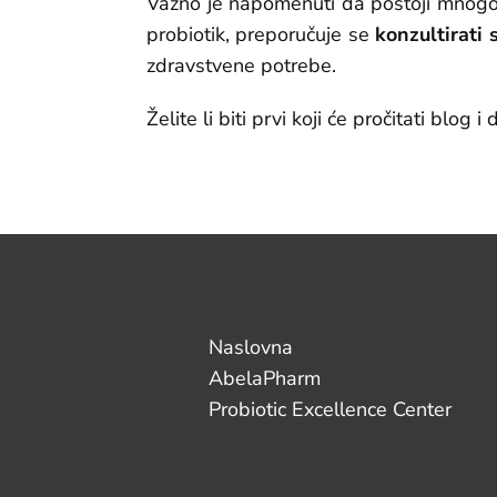
Važno je napomenuti da postoji mnogo vi
probiotik, preporučuje se
konzultirati 
zdravstvene potrebe.
Želite li biti prvi koji će pročitati blo
Naslovna
AbelaPharm
Probiotic Excellence Center