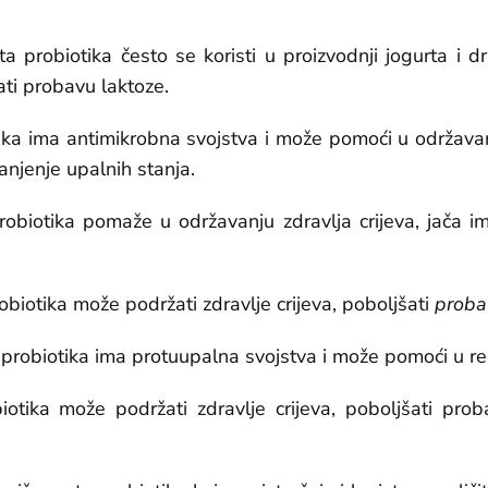
a probiotika često se koristi u proizvodnji jogurta i dr
ati probavu laktoze.
tika ima antimikrobna svojstva i može pomoći u održavan
manjenje upalnih stanja.
obiotika pomaže u održavanju zdravlja crijeva, jača im
biotika može podržati zdravlje crijeva, poboljšati
probav
probiotika ima protuupalna svojstva i može pomoći u regu
tika može podržati zdravlje crijeva, poboljšati proba