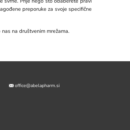
te svrhe. Prije nego što odaberete pravi
ilagođene preporuke za svoje specifične
atite nas na društvenim mrežama.
office@abelapharm.si