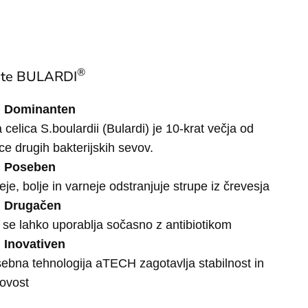
®
ite BULARDI
Dominanten
 celica S.boulardii (Bulardi) je 10-krat večja od
ice drugih bakterijskih sevov.
Poseben
reje, bolje in varneje odstranjuje strupe iz črevesja
Drugačen
 se lahko uporablja sočasno z antibiotikom
Inovativen
ebna tehnologija aTECH zagotavlja stabilnost in
ovost