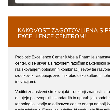
KAKOVOST ZAGOTOVLJENA S P
EXCELLENCE CENTROM!
Probiotic Excellence Center® Abela Pharm je znanstv
center, ki se ukvarja z razvojem različnih bakterijskih 
raziskovanjem optimalnih kombinacij sevov ter razvoj
izdelkov, ki vsebujejo žive mikrobiološke kulture in te
inovacijami.
Vodilni znanstveni strokovnjaki – doktorji znanosti iz ra
delujejo po evropskih standardih in uporabljajo sodob
tehnologijo, tvorijo ta edinstven center enega najbolj kv