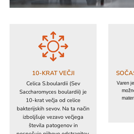
10-KRAT VEČJI
SOČAS
Celica S.boulardii (Sev
Varen je
možno
Saccharomyces boulardii) je
mater
10-krat večja od celice
bakterijskih sevov. Na ta način
izboljšuje vezavo večjega
števila patogenov in
pospešuje njihovo odstranitev.