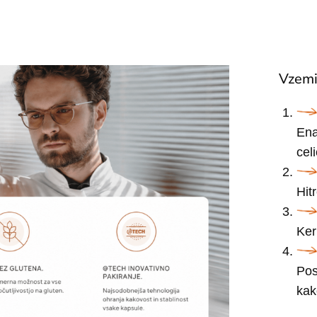
Vzem
Ena
cel
Hit
Ker
Pos
kak