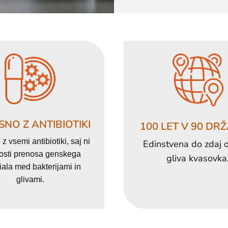
NO Z ANTIBIOTIKI
100 LET V 90 DR
 z vsemi antibiotiki, saj ni
Edinstvena do zdaj o
sti prenosa genskega
gliva kvasovka
iala med bakterijami in
glivami.