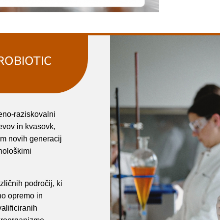
ROBIOTIC
eno-raziskovalni
sevov in kvasovk,
em novih generacij
hnološkimi
zličnih področij, ki
no opremo in
alificiranih