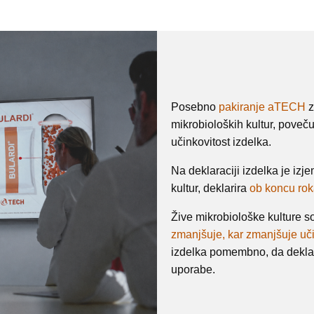
Posebno
pakiranje aTECH
z
mikrobioloških kultur, poveču
učinkovitost izdelka.
Na deklaraciji izdelka je iz
kultur, deklarira
ob koncu roka
Žive mikrobiološke kulture s
zmanjšuje, kar zmanjšuje uči
izdelka pomembno, da deklara
uporabe.