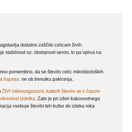
agotavlja dodatno zaščito celicam živih
je stabilnost oz. obstojnost sevov, to pa vpliva na
jemno pomembno, da se število celic mikrobioloških
 trajanja,
ne ob trenutku pakiranja.
o
ŽIVI mikroorganizmi, katerih število se s časom
nkovitost izdelka.
Zato je pri izbiri kakovostnega
cija vsebuje število teh kultur do izteka roka